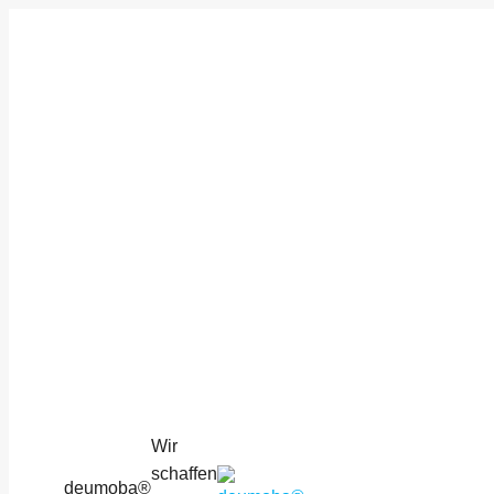
Wir
schaffen
deumoba®