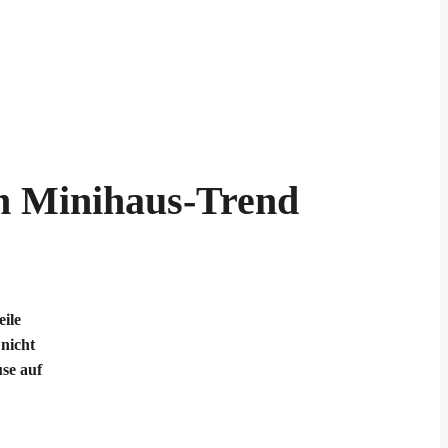
m Minihaus-Trend
ile
nicht
use auf