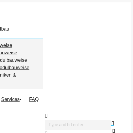
lbau
uweise
bauweise
odulbauweise
odulbauweise
iniken &
Services
FAQ