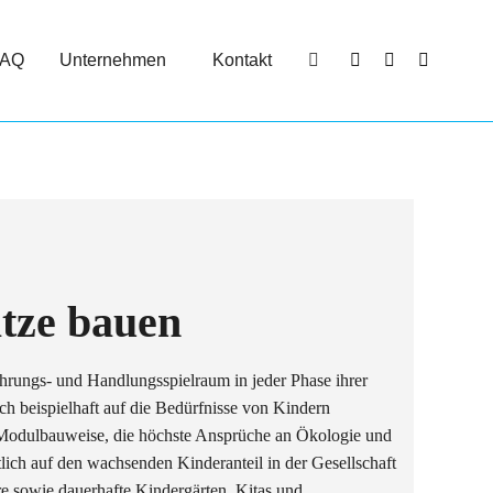
FAQ
Unternehmen
Kontakt
Search:
Facebook
YouTube
Instagra
page
page
page
opens
opens
opens
in
in
in
new
new
new
window
window
window
tze bauen
ahrungs- und Handlungsspielraum in jeder Phase ihrer
 beispielhaft auf die Bedürfnisse von Kindern
e Modulbauweise, die höchste Ansprüche an Ökologie und
tlich auf den wachsenden Kinderanteil in der Gesellschaft
e sowie dauerhafte Kindergärten, Kitas und