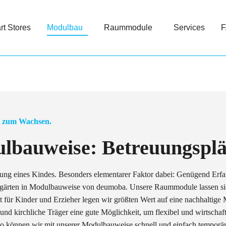
t Stores
Modulbau
Raummodule
Services
zum Wachsen.
lbauweise: Betreuungsplä
klung eines Kindes. Besonders elementarer Faktor dabei: Genügend Erf
rgärten in Modulbauweise von deumoba. Unsere Raummodule lassen sich
für Kinder und Erzieher legen wir größten Wert auf eine nachhaltig
und kirchliche Träger eine gute Möglichkeit, um flexibel und wirtschaf
So können wir mit unserer Modulbauweise schnell und einfach temporär