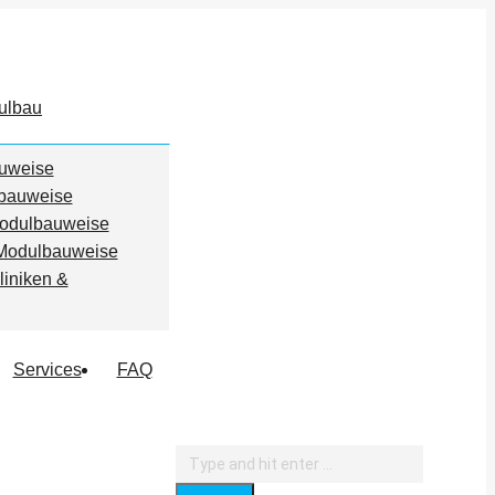
ulbau
auweise
lbauweise
Modulbauweise
Modulbauweise
liniken &
Services
FAQ