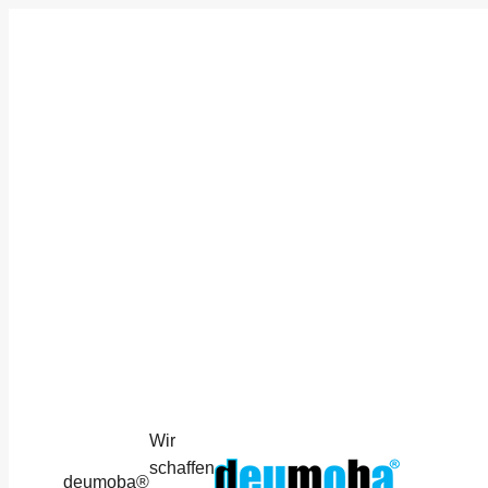
Wir
schaffen
deumoba®