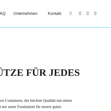
FAQ
Unternehmen
Kontakt
Search:
Facebook
YouTube
Instagra
page
page
page
opens
opens
opens
in
in
in
new
new
new
window
window
window
ÜTZE FÜR JEDES
en Containern, der höchste Qualität mit einem
t nur unser Fundament für unsere guten