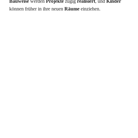
Bauweise
werden
Projekte
zügig
realisiert
, und
Kinder
können früher in ihre neuen
Räume
einziehen.