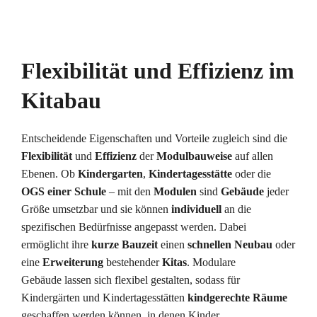
Flexibilität und Effizienz im
Kitabau
Entscheidende Eigenschaften und Vorteile zugleich sind die
Flexibilität
und
Effizienz
der
Modulbauweise
auf allen
Ebenen. Ob
Kindergarten
,
Kindertagesstätte
oder die
OGS einer Schule
– mit den
Modulen
sind
Gebäude
jeder
Größe umsetzbar und sie können
individuell
an die
spezifischen Bedürfnisse angepasst werden. Dabei
ermöglicht ihre
kurze
Bauzeit
einen
schnellen
Neubau
oder
eine
Erweiterung
bestehender
Kitas
. Modulare
Gebäude lassen sich flexibel gestalten, sodass für
Kindergärten und Kindertagesstätten
kindgerechte Räume
geschaffen werden können, in denen Kinder