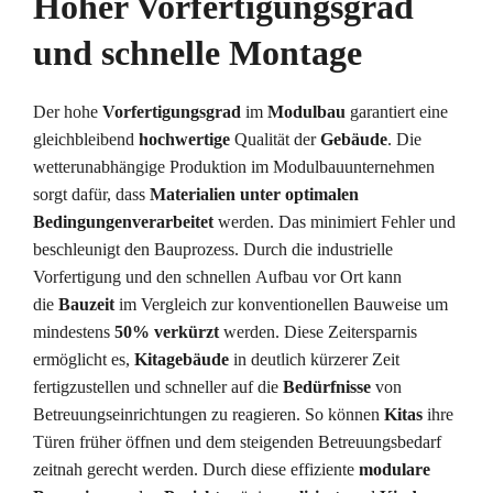
Hoher Vorfertigungsgrad
und schnelle Montage
Der hohe
Vorfertigungsgrad
im
Modulbau
garantiert eine
gleichbleibend
hochwertige
Qualität der
Gebäude
. Die
wetterunabhängige Produktion im Modulbauunternehmen
sorgt dafür, dass
Materialien
unter
optimalen
Bedingungen
verarbeitet
werden. Das minimiert Fehler und
beschleunigt den Bauprozess. Durch die industrielle
Vorfertigung und den schnellen Aufbau vor Ort kann
die
Bauzeit
im Vergleich zur konventionellen Bauweise um
mindestens
50% verkürzt
werden. Diese Zeitersparnis
ermöglicht es,
Kitagebäude
in deutlich kürzerer Zeit
fertigzustellen und schneller auf die
Bedürfnisse
von
Betreuungseinrichtungen zu reagieren. So können
Kitas
ihre
Türen früher öffnen und dem steigenden Betreuungsbedarf
zeitnah gerecht werden. Durch diese effiziente
modulare