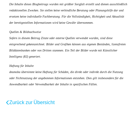
Die Inhalte dieses Blogbeitrags wurden mit größter Sorgfalt erstellt und dienen ausschließlich
redaktionellen Zwecken. Sie stellen keine verbindliche Beratung oder Planungshilfe dar und
ersetzen keine individuelle Fachberatung. Für die Vollständigkeit, Richtigkeit und Aktualität
der bereitgestellten Informationen wird keine Gewähr übernommen.
Quellen & Bildnachweise
Sofern in diesem Beitrag Zitate oder externe Quellen verwendet wurden, sind diese
entsprechend gekennzeichnet. Bilder und Grafiken können aus eigenen Beständen, lizenzfreien
Bilddatenbanken oder von Dritten stammen. Ein Teil der Bilder wurde mit Künstlicher
Intelligenz (KI) generiert.
Haftung für Inhalte
deumoba übernimmt keine Haftung für Schäden, die direkt oder indirekt durch die Nutzung
oder Nichtnutzung der angebotenen Informationen entstehen. Dies gilt insbesondere für die
Anwendbarkeit oder Verwendbarkeit der Inhalte in spezifischen Fällen.
Zurück zur Übersicht